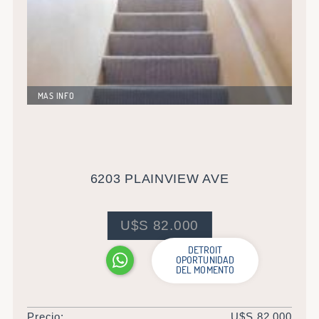
MAS INFO
Importante propiedad de 140 metros cuadrados mas
sótano ubicada en una magnífica esquina. Muy buen
barrio. Actualmente alquilada con una renta de U$S
800 mensuales. Rentabilidad superior al 9%.
6203 PLAINVIEW AVE
U$S 82.000
DETROIT
OPORTUNIDAD
DEL MOMENTO
Precio:
U$S 82.000