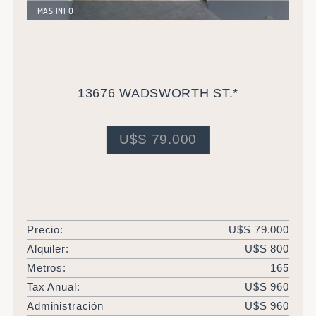
MAS INFO
Excelente propiedad de 165 metros cuadrados mas
sótano. Completamente reciclada. Ubicada en un
pintoresco barrio de Detroit. Muy próximo a centros
educativos.
13676 WADSWORTH ST.*
U$S 79.000
Precio:
U$S 79.000
Alquiler:
U$S 800
Metros:
165
Tax Anual:
U$S 960
Administración
U$S 960