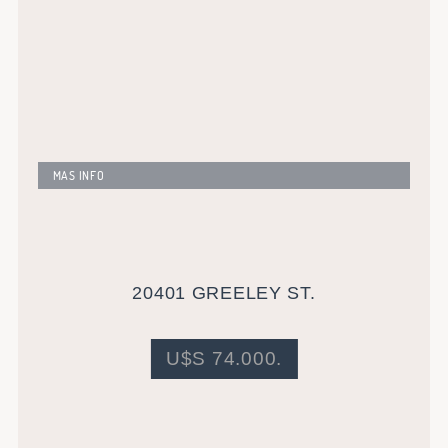
MAS INFO
Excelente propiedad de 65 metros cuadrados mas
sótano. Amplio patio trasero. Actualmente alquilada.
Rentabilidad superior al 10%.
20401 GREELEY ST.
U$S 74.000.