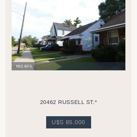
MAS INFO
Excelente propiedad unifamiliar de 148 metros
cuadrados mas sótano. Buen vecindario de fácil
acceso a Colegios y zonas comerciales. Gran
potencial de revalorización.
20462 RUSSELL ST.*
U$S 85.000