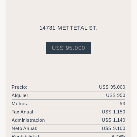
Casa estilo colonial de 3 ambientes, un baño y
excepcional sótano. Superficie cubierta 93 metros
cuadrados. Actualmente alquilada.
14781 METTETAL ST.
U$S 95.000
Precio:
U$S 95.000
Alquiler:
U$S 950
Metros:
93
Tax Anual:
U$S 1.150
Administración
U$S 1.140
Neto Anual:
U$S 9.100
Rentabilidad:
9,79%