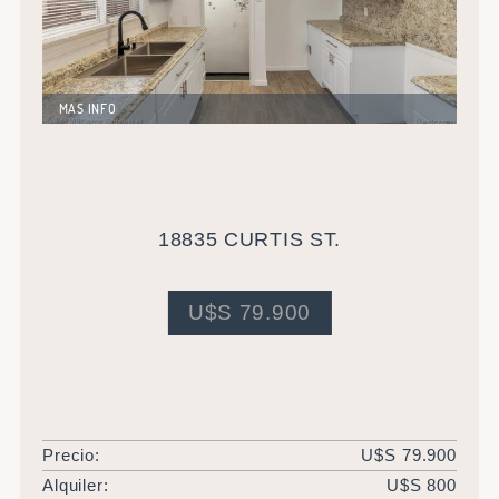
MAS INFO
Excepcional propiedad completamente reciclada, de
124 metros cuadrados más sótano. Barrio ideal por su
proximidad con centros comerciales y escuelas. Gran
potencial de incremento de valor a corto plazo.
18835 CURTIS ST.
U$S 79.900
Precio:
U$S 79.900
Alquiler:
U$S 800