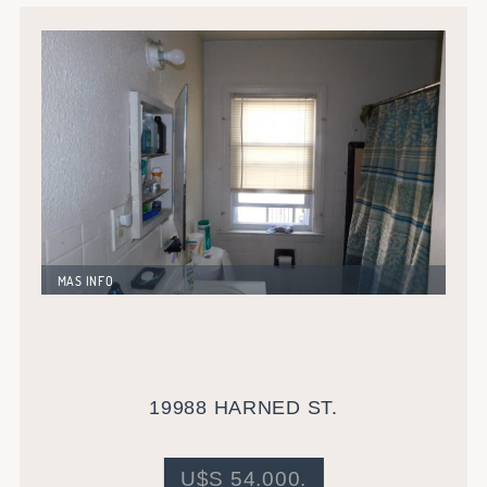
MAS INFO
Excelente propiedad unifamiliar de 72 metros
cuadrados mas sótano. Buen vecindario y con gran
potencial de revalorización.
Actualmente alquilada en U$S 750 mensuales, con una
rentabilidad del 10,25%
19988 HARNED ST.
U$S 54.000.